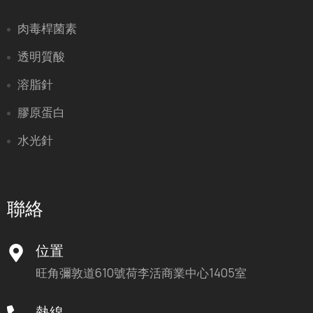
肉毒桿菌素
透明質酸
溶脂針
膠原蛋白
水光針
聯絡
位置
旺角彌敦道610號荷李活商業中心1405室