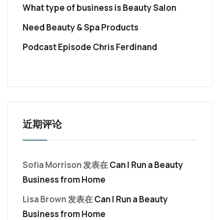
What type of business is Beauty Salon
Need Beauty & Spa Products
Podcast Episode Chris Ferdinand
近期评论
Sofia Morrison
发表在
Can I Run a Beauty
Business from Home
Lisa Brown
发表在
Can I Run a Beauty
Business from Home