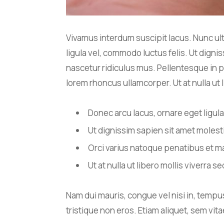
Vivamus interdum suscipit lacus. Nunc ult
ligula vel, commodo luctus felis. Ut dign
nascetur ridiculus mus. Pellentesque in po
lorem rhoncus ullamcorper. Ut at nulla ut l
Donec arcu lacus, ornare eget ligula
Ut dignissim sapien sit amet molest
Orci varius natoque penatibus et m
Ut at nulla ut libero mollis viverra s
Nam dui mauris, congue vel nisi in, tempus
tristique non eros. Etiam aliquet, sem vitae